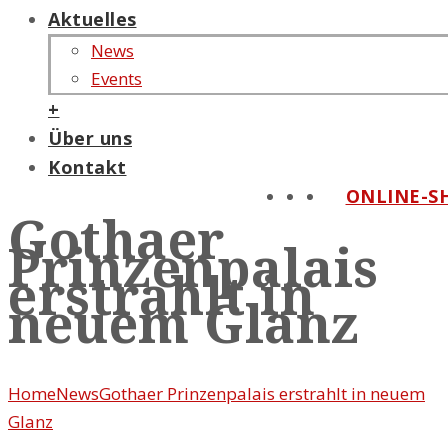
Aktuelles
News
Events
+
Über uns
Kontakt
ONLINE-S
Gothaer
Prinzenpalais
erstrahlt in
neuem Glanz
Home
News
Gothaer Prinzenpalais erstrahlt in neuem
Glanz