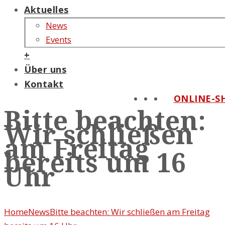
Aktuelles
News
Events
+
Über uns
Kontakt
ONLINE-S
Bitte beachten:
Wir schließen
am Freitag
bereits um 16
Uhr
Home
News
Bitte beachten: Wir schließen am Freitag