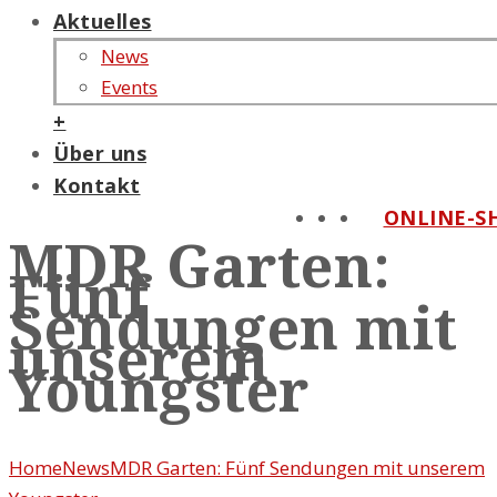
Aktuelles
News
Events
+
Über uns
Kontakt
ONLINE-S
MDR Garten:
Fünf
Sendungen mit
unserem
Youngster
Home
News
MDR Garten: Fünf Sendungen mit unserem