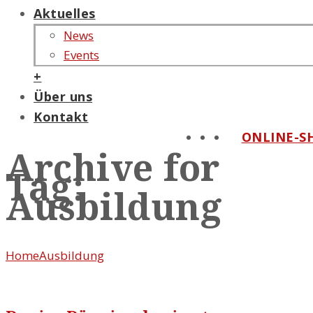
Aktuelles
News
Events
+
Über uns
Kontakt
ONLINE-S
Archive for
Tag:
Ausbildung
Home
Ausbildung