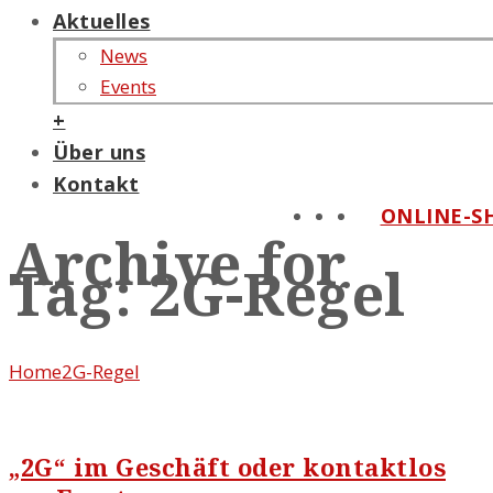
Aktuelles
News
Events
+
Über uns
Kontakt
ONLINE-S
Archive for
Tag: 2G-Regel
Home
2G-Regel
„2G“ im Geschäft oder kontaktlos