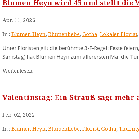
Blumen Heyn wird 45 und stellt die
Apr. 11, 2026
In :
Blumen Heyn
,
Blumenliebe
,
Gotha
,
Lokaler Florist
Unter Floristen gilt die berühmte 3-F-Regel: Feste feiern
Samstag) hat Blumen Heyn zum allerersten Mal die Tür 
Weiterlesen
Valentinstag: Ein Strauß sagt mehr 
Feb. 02, 2022
In :
Blumen Heyn
,
Blumenliebe
,
Florist
,
Gotha
,
Thürin